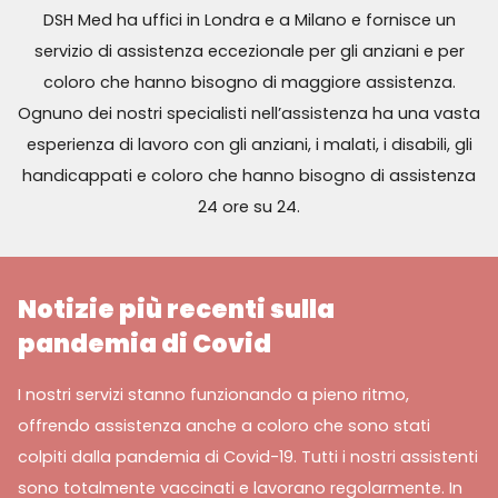
DSH Med ha uffici in Londra e a Milano e fornisce un
servizio di assistenza eccezionale per gli anziani e per
coloro che hanno bisogno di maggiore assistenza.
Ognuno dei nostri specialisti nell’assistenza ha una vasta
esperienza di lavoro con gli anziani, i malati, i disabili, gli
handicappati e coloro che hanno bisogno di assistenza
24 ore su 24.
Notizie più recenti sulla
pandemia di Covid
I nostri servizi stanno funzionando a pieno ritmo,
offrendo assistenza anche a coloro che sono stati
colpiti dalla pandemia di Covid-19. Tutti i nostri assistenti
sono totalmente vaccinati e lavorano regolarmente. In