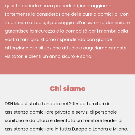
questo periodo senza precedenti, incoraggiamo
fortemente la considerazione delle cure a domicilio. Con
il contesto attuale, il passaggio all’assistenza domiciliare
garantisce la sicurezza e la comodità per i membri della
vostra famiglia. Stiamo rispondendo con grande
attenzione alla situazione attuale e auguriamo ai nostri
visitatori e clienti un anno sicuro e sano.
Chi siamo
DSH Med è stata fondata nel 2015 da fornitori di
assistenza domiciliare privata e servizi di personale
sanitario e da allora è diventata un fornitore leader di
assistenza domiciliare in tutta Europa a Londra e Milano.